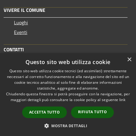
VIVERE IL COMUNE
Luoghi
Eventi
CONTATTI
×
Questo sito web utilizza cookie
Comune di Palestrina
Questo sito web utilizza cookie tecnici (ed assimilati) strettamente
Palazzo Verzetti, Via del Tempio, 1 - 00036 - Palestrina
necessari al corretto funzionamento e alla navigazione del sito ed un
Codice Fiscale: 01319240584
cookie tecnico analitico al solo fine di elaborare informazioni
Partita IVA: 03577071008
statistiche, aggregate ed anonime.
Chiudendo questa finestra si potrà proseguire con la navigazione, per
maggiori dettagli può consultare la cookie policy al seguente
link
PEC:
protocollo@comune.palestrina.legalmail.it
RIFIUTA TUTTO
ACCETTA TUTTO
Centralino Unico: 06/953021
MOSTRA DETTAGLI