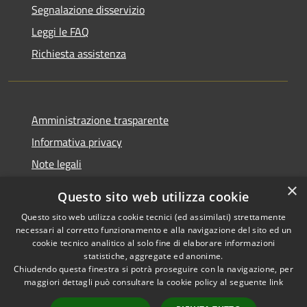
Segnalazione disservizio
Leggi le FAQ
Richiesta assistenza
Amministrazione trasparente
Informativa privacy
Note legali
Dichiarazione di accessibilità
×
Questo sito web utilizza cookie
Questo sito web utilizza cookie tecnici (ed assimilati) strettamente
necessari al corretto funzionamento e alla navigazione del sito ed un
cookie tecnico analitico al solo fine di elaborare informazioni
RSS
Copyright © 2026 • Comune di
statistiche, aggregate ed anonime.
Chiudendo questa finestra si potrà proseguire con la navigazione, per
Accessibilità
Palestrina • Powered by
maggiori dettagli può consultare la cookie policy al seguente
link
Privacy
Municipium
Accesso
•
Cookie
redazione