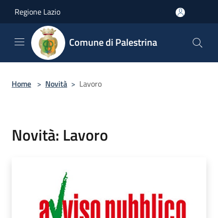
Salta al contenuto principale
Regione Lazio
Comune di Palestrina
Home
>
Novità
>
Lavoro
Novità: Lavoro