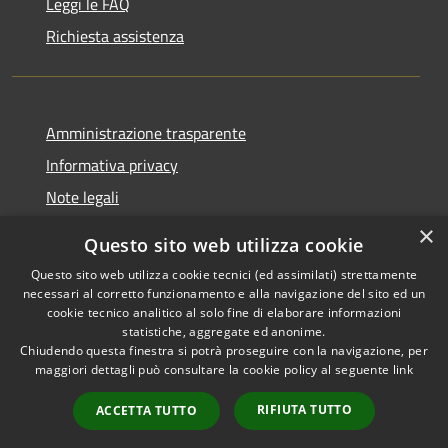
Leggi le FAQ
Richiesta assistenza
Amministrazione trasparente
Informativa privacy
Note legali
Dichiarazione di accessibilità
×
Questo sito web utilizza cookie
Questo sito web utilizza cookie tecnici (ed assimilati) strettamente
necessari al corretto funzionamento e alla navigazione del sito ed un
cookie tecnico analitico al solo fine di elaborare informazioni
RSS
Copyright © 2026 • Comune di
statistiche, aggregate ed anonime.
Accessibilità
Chiudendo questa finestra si potrà proseguire con la navigazione, per
Palestrina • Powered by
maggiori dettagli può consultare la cookie policy al seguente
link
Privacy
Municipium
Accesso
•
Cookie
redazione
RIFIUTA TUTTO
ACCETTA TUTTO
Mappa del sito