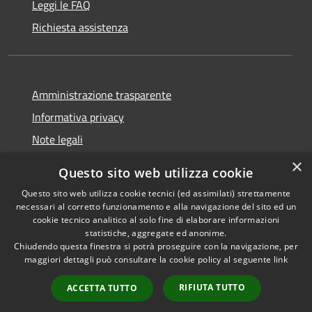
Leggi le FAQ
Richiesta assistenza
Amministrazione trasparente
Informativa privacy
Note legali
Dichiarazione di accessibilità
×
Questo sito web utilizza cookie
Questo sito web utilizza cookie tecnici (ed assimilati) strettamente
necessari al corretto funzionamento e alla navigazione del sito ed un
cookie tecnico analitico al solo fine di elaborare informazioni
RSS
Copyright © 2026 • Comune di
statistiche, aggregate ed anonime.
Chiudendo questa finestra si potrà proseguire con la navigazione, per
Accessibilità
Palestrina • Powered by
maggiori dettagli può consultare la cookie policy al seguente
link
Privacy
Municipium
Accesso
•
Cookie
redazione
RIFIUTA TUTTO
ACCETTA TUTTO
Mappa del sito