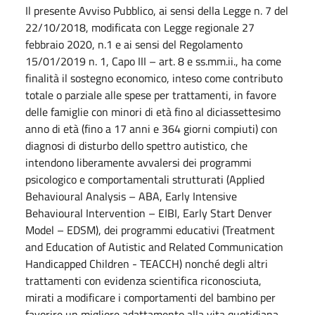
Il presente Avviso Pubblico, ai sensi della Legge n. 7 del
22/10/2018, modificata con Legge regionale 27
febbraio 2020, n.1 e ai sensi del Regolamento
15/01/2019 n. 1, Capo III – art. 8 e ss.mm.ii., ha come
finalità il sostegno economico, inteso come contributo
totale o parziale alle spese per trattamenti, in favore
delle famiglie con minori di età fino al diciassettesimo
anno di età (fino a 17 anni e 364 giorni compiuti) con
diagnosi di disturbo dello spettro autistico, che
intendono liberamente avvalersi dei programmi
psicologico e comportamentali strutturati (Applied
Behavioural Analysis – ABA, Early Intensive
Behavioural Intervention – EIBI, Early Start Denver
Model – EDSM), dei programmi educativi (Treatment
and Education of Autistic and Related Communication
Handicapped Children - TEACCH) nonché degli altri
trattamenti con evidenza scientifica riconosciuta,
mirati a modificare i comportamenti del bambino per
favorire un migliore adattamento alla vita quotidiana.