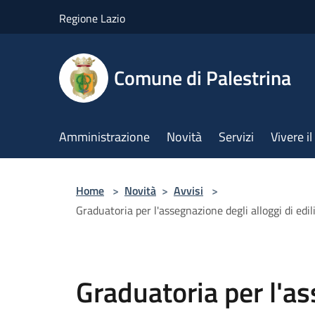
Salta al contenuto principale
Regione Lazio
Comune di Palestrina
Amministrazione
Novità
Servizi
Vivere 
Home
>
Novità
>
Avvisi
>
Graduatoria per l'assegnazione degli alloggi di ed
Graduatoria per l'as