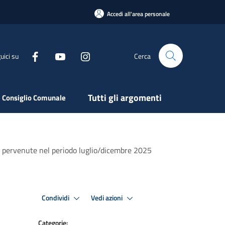
Accedi all'area personale
uici su
Cerca
Tutti gli argomenti
 Consiglio Comunale
de pervenute nel periodo luglio/dicembre 2025
Condividi
Vedi azioni
Categorie: