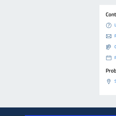
Cont
Prob