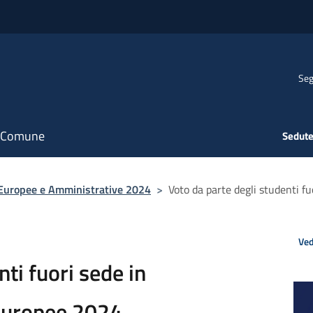
Seg
il Comune
Sedute
 Europee e Amministrative 2024
>
Voto da parte degli studenti f
Ved
ti fuori sede in
 europee 2024