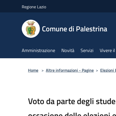
Salta al contenuto principale
Regione Lazio
Comune di Palestrina
Amministrazione
Novità
Servizi
Vivere 
Home
>
Altre informazioni - Pagine
>
Elezioni
Voto da parte degli studen
occasione delle elezioni