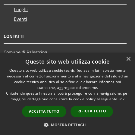
Luoghi
Eventi
CONTATTI
Comune di Palestrina
×
Palazzo Verzetti, Via del Tempio, 1 - 00036 - Palestrina
Questo sito web utilizza cookie
Codice Fiscale: 01319240584
Questo sito web utilizza cookie tecnici (ed assimilati) strettamente
Partita IVA: 03577071008
necessari al corretto funzionamento e alla navigazione del sito ed un
cookie tecnico analitico al solo fine di elaborare informazioni
statistiche, aggregate ed anonime.
Chiudendo questa finestra si potrà proseguire con la navigazione, per
PEC:
protocollo@comune.palestrina.legalmail.it
maggiori dettagli può consultare la cookie policy al seguente
link
Centralino Unico: 06/953021
RIFIUTA TUTTO
ACCETTA TUTTO
MOSTRA DETTAGLI
Prenotazione appuntamento