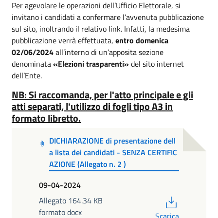
Per agevolare le operazioni dell’Ufficio Elettorale, si
invitano i candidati a confermare l’avvenuta pubblicazione
sul sito, inoltrando il relativo link. Infatti, la medesima
pubblicazione verrà effettuata,
entro domenica
02/06/2024
all’interno di un’apposita sezione
denominata
«Elezioni trasparenti»
del sito internet
dell’Ente.
NB: Si raccomanda, per l'atto principale e gli
atti separati, l'utilizzo di fogli tipo A3 in
formato libretto.
DICHIARAZIONE di presentazione dell
a lista dei candidati - SENZA CERTIFIC
AZIONE (Allegato n. 2 )
09-04-2024
PDF
Allegato 164.34 KB
formato docx
Scarica