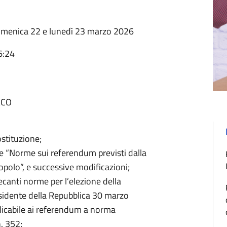
 domenica 22 e lunedì 23 marzo 2026
6:24
ACO
stituzione;
te “Norme sui referendum previsti dalla
 popolo”, e successive modificazioni;
recanti norme per l’elezione della
esidente della Repubblica 30 marzo
plicabile ai referendum a norma
. 352;