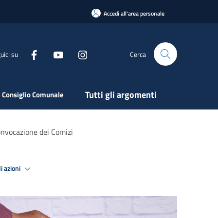
Accedi all'area personale
uici su
Cerca
Tutti gli argomenti
 Consiglio Comunale
nvocazione dei Comizi
i azioni