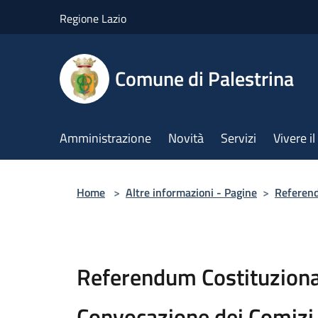
Salta al contenuto principale
Regione Lazio
Comune di Palestrina
Amministrazione
Novità
Servizi
Vivere 
Home
>
Altre informazioni - Pagine
>
Referend
Referendum Costituziona
Convocazione dei Comizi