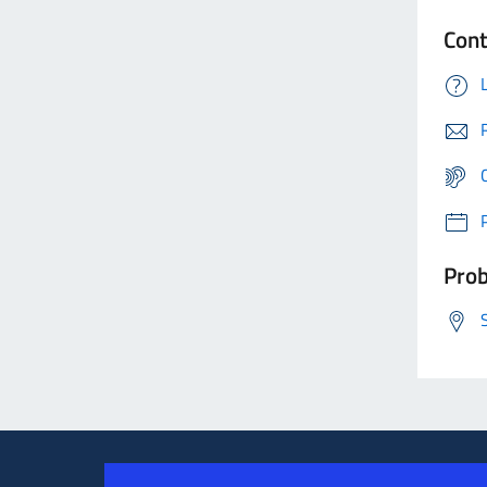
Cont
Prob