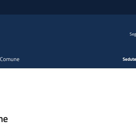
Seg
il Comune
Sedute
ne