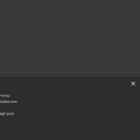
×
rretto
 elaborare
agli può