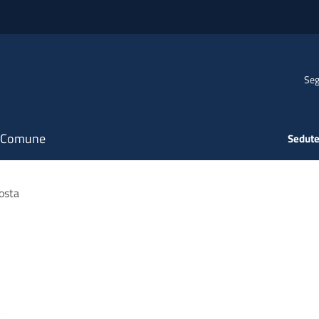
Seg
il Comune
Sedute
osta