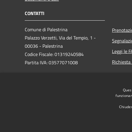
CONTATTI
Comune di Palestrina
Prenotaz
Palazzo Verzetti, Via del Tempio, 1 -
Segnalazi
00036 - Palestrina
Leggi le 
Codice Fiscale: 01319240584
Richiesta
Partita IVA: 03577071008
PEC:
Quest
protocollo@comune.palestrina.legalmail.it
funzionam
Centralino Unico: 06/953021
Chiuden