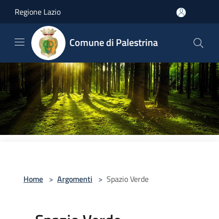
Salta al contenuto principale
Regione Lazio
Comune di Palestrina
Home
>
Argomenti
>
Spazio Verde