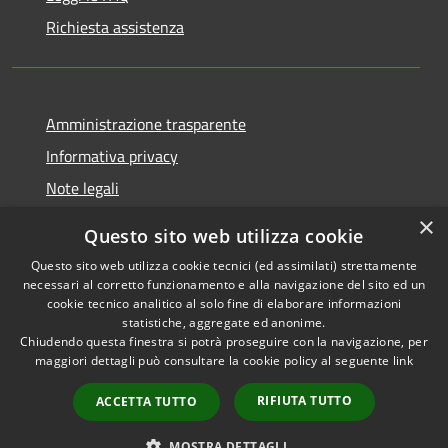
Richiesta assistenza
Amministrazione trasparente
Informativa privacy
Note legali
Dichiarazione di accessibilità
×
Questo sito web utilizza cookie
Questo sito web utilizza cookie tecnici (ed assimilati) strettamente
necessari al corretto funzionamento e alla navigazione del sito ed un
cookie tecnico analitico al solo fine di elaborare informazioni
RSS
Copyright © 2026 • Comune di
statistiche, aggregate ed anonime.
Accessibilità
Chiudendo questa finestra si potrà proseguire con la navigazione, per
Palestrina • Powered by
maggiori dettagli può consultare la cookie policy al seguente
link
Privacy
Municipium
Accesso
•
Cookie
redazione
RIFIUTA TUTTO
ACCETTA TUTTO
Mappa del sito
Area riservata
MOSTRA DETTAGLI