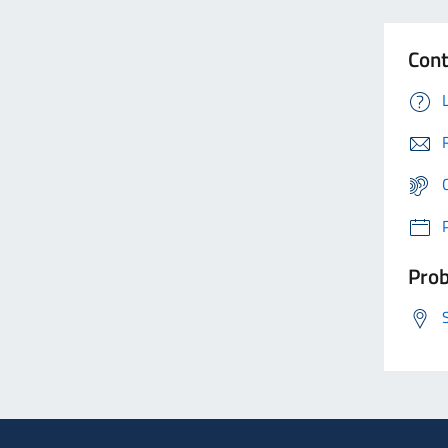
Cont
Prob