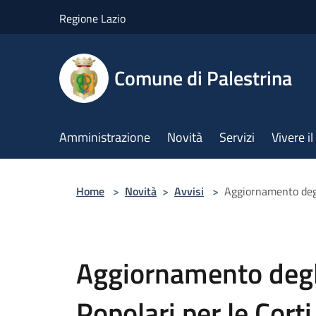
Salta al contenuto principale
Regione Lazio
Comune di Palestrina
Amministrazione
Novità
Servizi
Vivere 
Home
>
Novità
>
Avvisi
>
Aggiornamento degli
Aggiornamento degli
Popolari per le Corti