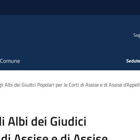
Seg
il Comune
Sedute
 Albi dei Giudici Popolari per le Corti di Assise e di Assise d'App
 Albi dei Giudici
 di Assise e di Assise