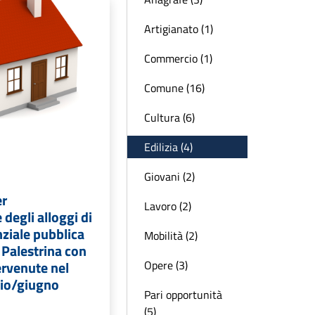
Artigianato (1)
Commercio (1)
Comune (16)
Cultura (6)
Edilizia (4)
Giovani (2)
er
Lavoro (2)
 degli alloggi di
nziale pubblica
Mobilità (2)
 Palestrina con
Opere (3)
rvenute nel
io/giugno
Pari opportunità
(5)