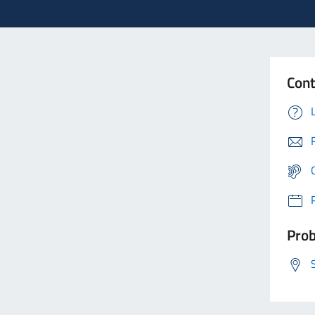
Cont
Prob