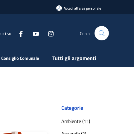
Accedi all'area personale
uici su
Cerca
Tutti gli argomenti
 Consiglio Comunale
Categorie
Ambiente (11)
Anagrafe (3)