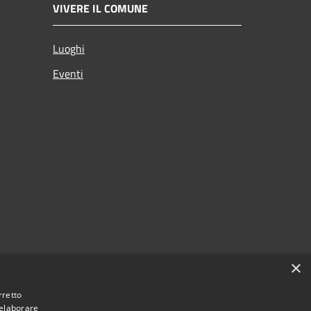
VIVERE IL COMUNE
Luoghi
Eventi
×
rretto
 elaborare