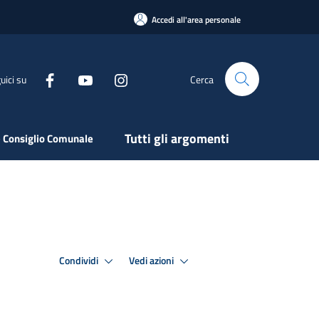
Accedi all'area personale
uici su
Cerca
Tutti gli argomenti
 Consiglio Comunale
Condividi
Vedi azioni