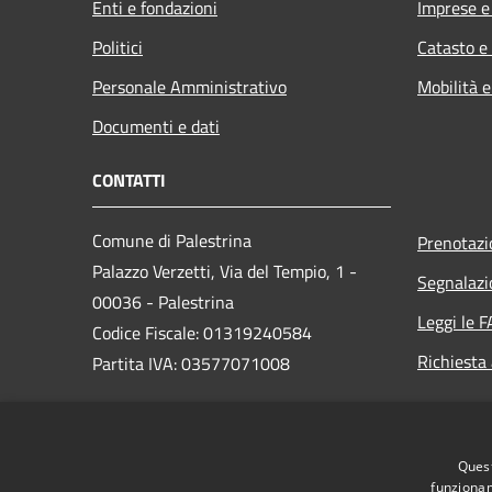
Enti e fondazioni
Imprese 
Politici
Catasto e
Personale Amministrativo
Mobilità e
Documenti e dati
CONTATTI
Comune di Palestrina
Prenotaz
Palazzo Verzetti, Via del Tempio, 1 -
Segnalazi
00036 - Palestrina
Leggi le 
Codice Fiscale: 01319240584
Richiesta
Partita IVA: 03577071008
PEC:
Quest
protocollo@comune.palestrina.legalmail.it
funzionam