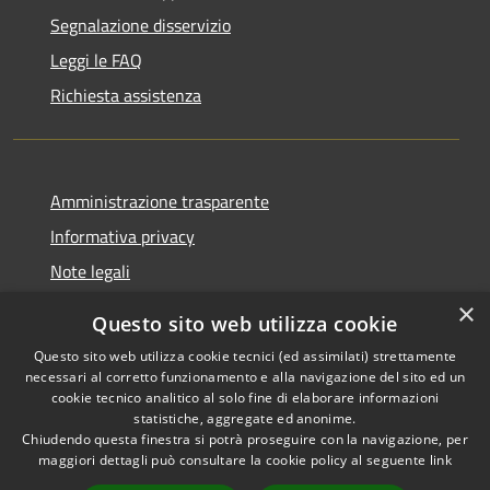
Segnalazione disservizio
Leggi le FAQ
Richiesta assistenza
Amministrazione trasparente
Informativa privacy
Note legali
Dichiarazione di accessibilità
×
Questo sito web utilizza cookie
Questo sito web utilizza cookie tecnici (ed assimilati) strettamente
necessari al corretto funzionamento e alla navigazione del sito ed un
cookie tecnico analitico al solo fine di elaborare informazioni
RSS
Copyright © 2026 • Comune di
statistiche, aggregate ed anonime.
Accessibilità
Chiudendo questa finestra si potrà proseguire con la navigazione, per
Palestrina • Powered by
maggiori dettagli può consultare la cookie policy al seguente
link
Privacy
Municipium
Accesso
•