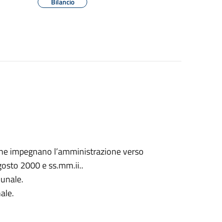
Bilancio
 che impegnano l’amministrazione verso
agosto 2000 e ss.mm.ii..
munale.
ale.