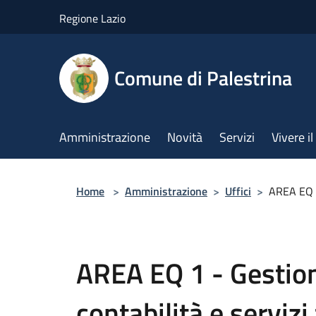
Salta al contenuto principale
Regione Lazio
Comune di Palestrina
Amministrazione
Novità
Servizi
Vivere 
Home
>
Amministrazione
>
Uffici
>
AREA EQ 1 
AREA EQ 1 - Gestion
contabilità e servizi 