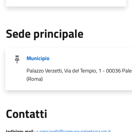
Sede principale
Municipio
Palazzo Verzetti, Via del Tempio, 1 - 00036 Pale
(Roma)
Utili
Contatti
Indirizzo mail
:
c.rosicarelli@comune.palestrina.rm.it