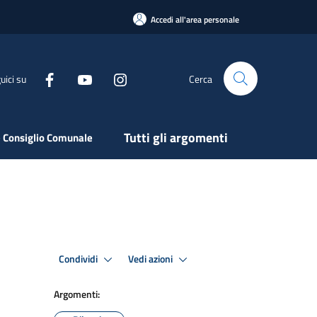
Accedi all'area personale
uici su
Cerca
Tutti gli argomenti
 Consiglio Comunale
Condividi
Vedi azioni
Argomenti: