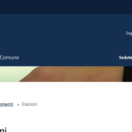
Seg
il Comune
Sedute
omenti
>
Elezioni
ni