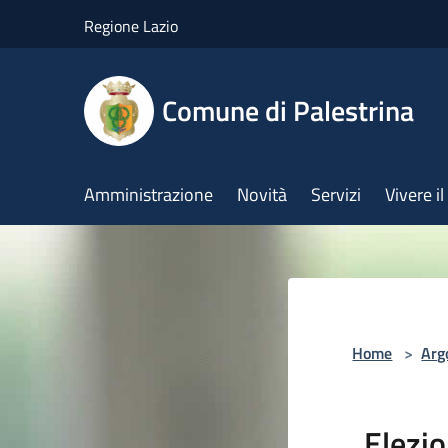
Salta al contenuto principale
Regione Lazio
Comune di Palestrina
Amministrazione
Novità
Servizi
Vivere 
Home
>
Arg
Elezio