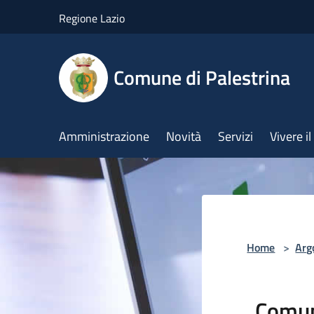
Salta al contenuto principale
Regione Lazio
Comune di Palestrina
Amministrazione
Novità
Servizi
Vivere 
Home
>
Arg
Comun