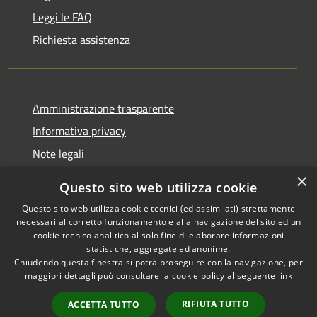
Leggi le FAQ
Richiesta assistenza
Amministrazione trasparente
Informativa privacy
Note legali
Dichiarazione di accessibilità
×
Questo sito web utilizza cookie
Questo sito web utilizza cookie tecnici (ed assimilati) strettamente
necessari al corretto funzionamento e alla navigazione del sito ed un
cookie tecnico analitico al solo fine di elaborare informazioni
RSS
Copyright © 2026 • Comune di
statistiche, aggregate ed anonime.
Accessibilità
Chiudendo questa finestra si potrà proseguire con la navigazione, per
Palestrina • Powered by
maggiori dettagli può consultare la cookie policy al seguente
link
Privacy
Municipium
Accesso
•
Cookie
redazione
RIFIUTA TUTTO
ACCETTA TUTTO
Mappa del sito