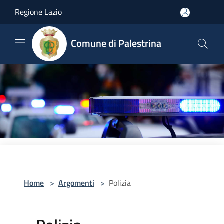
Salta al contenuto principale
Regione Lazio
Comune di Palestrina
Home
>
Argomenti
>
Polizia