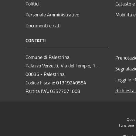
Politici
Catasto e
Personale Amministrativo
Mobilità e
Documenti e dati
CONTATTI
Comune di Palestrina
Prenotaz
Palazzo Verzetti, Via del Tempio, 1 -
Segnalazi
00036 - Palestrina
Leggi le 
Codice Fiscale: 01319240584
Richiesta
Partita IVA: 03577071008
PEC:
Quest
protocollo@comune.palestrina.legalmail.it
funzionam
Centralino Unico: 06/953021