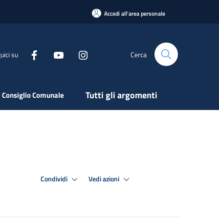
Accedi all'area personale
uici su
Cerca
Tutti gli argomenti
 Consiglio Comunale
Condividi
Vedi azioni