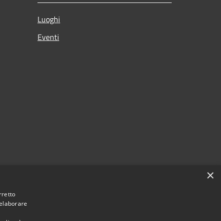
Luoghi
Eventi
×
rretto
 elaborare