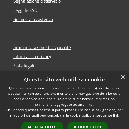
Segnalazione disservizio
Leggi le FAQ
Richiesta assistenza
Amministrazione trasparente
Informativa privacy
Note legali
Dichiarazione di accessibilità
×
Questo sito web utilizza cookie
Questo sito web utilizza cookie tecnici (ed assimilati) strettamente
necessari al corretto funzionamento e alla navigazione del sito ed un
cookie tecnico analitico al solo fine di elaborare informazioni
RSS
Copyright © 2026 • Comune di
statistiche, aggregate ed anonime.
Accessibilità
Chiudendo questa finestra si potrà proseguire con la navigazione, per
Palestrina • Powered by
maggiori dettagli può consultare la cookie policy al seguente
link
Privacy
Municipium
Accesso
•
Cookie
redazione
RIFIUTA TUTTO
ACCETTA TUTTO