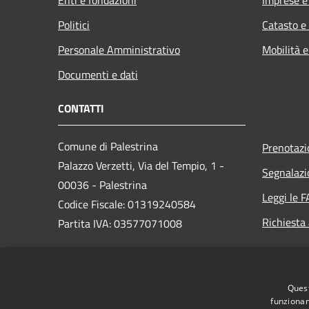
Politici
Catasto e
Personale Amministrativo
Mobilità e
Documenti e dati
CONTATTI
Comune di Palestrina
Prenotaz
Palazzo Verzetti, Via del Tempio, 1 -
Segnalazi
00036 - Palestrina
Leggi le 
Codice Fiscale: 01319240584
Richiesta
Partita IVA: 03577071008
PEC:
Quest
protocollo@comune.palestrina.legalmail.it
funzionam