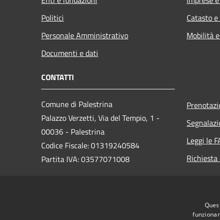
Politici
Catasto e
Personale Amministrativo
Mobilità e
Documenti e dati
CONTATTI
Comune di Palestrina
Prenotaz
Palazzo Verzetti, Via del Tempio, 1 -
Segnalazi
00036 - Palestrina
Leggi le 
Codice Fiscale: 01319240584
Richiesta
Partita IVA: 03577071008
PEC:
Quest
protocollo@comune.palestrina.legalmail.it
funzionam