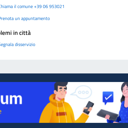
Chiama il comune +39 06 953021
Prenota un appuntamento
lemi in città
Segnala disservizio