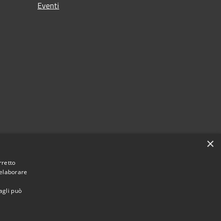
Eventi
×
rretto
 elaborare
agli può