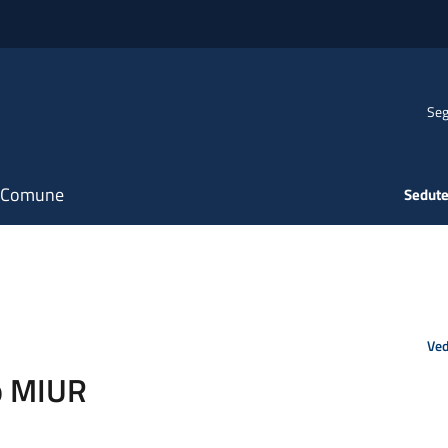
Seg
il Comune
Sedute
Ved
io MIUR