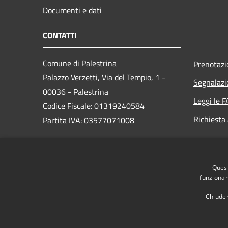
Documenti e dati
CONTATTI
Comune di Palestrina
Prenotaz
Palazzo Verzetti, Via del Tempio, 1 -
Segnalazi
00036 - Palestrina
Leggi le 
Codice Fiscale: 01319240584
Richiesta
Partita IVA: 03577071008
PEC:
Quest
protocollo@comune.palestrina.legalmail.it
funzionam
Centralino Unico: 06/953021
Chiuden