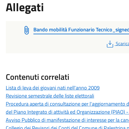
Allegati
Bando mobilità Funzionario Tecnico_signe
PDF
Scaric
Contenuti correlati
Lista di leva dei giovani nati nell'anno 2009
Revisione semestrale delle liste elettorali
Procedura aperta di consultazione per l'aggiornamento de
del Piano Integrato di attività ed Organizzazione (PIAO)
Avviso Pubblico di manifestazione di interesse per la can
Collegio dei Revisori dei Conti del Comune di Palestrina 