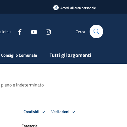
Accedi all'area personale
uici su
Cerca
Tutti gli argomenti
 Consiglio Comunale
po pieno e indeterminato
Condividi
Vedi azioni
Categorie: