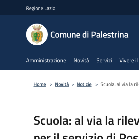
Salta al contenuto principale
Regione Lazio
Comune di Palestrina
Amministrazione
Novità
Servizi
Vivere 
Home
>
Novità
>
Notizie
>
Scuola: al via la r
Scuola: al via la ril
per il servizio di Po