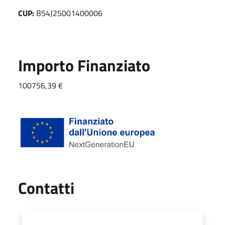
CUP:
B54J25001400006
Importo Finanziato
100756,39 €
Utili
Contatti