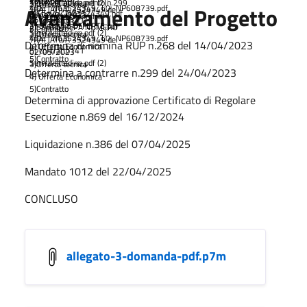
2023.pdf
Servizicittadino.pdf (2)
1) Det. di affidamento n.299
3)Offerta tecnica
Avanzamento del Progetto
4)OE_NG3524349_L0_NP608739.pdf
TRATTATIVA 3524349 del
2)Stipula_NG3524349.pdf
del 27/04/2023
4) Offerta Economica
976974047E
5)
contratto141
02/05/2023
3)
Dettaglio OFFERTE.pdf
2)Stipula MePA NUMERO
5)Contratto
Servizicittadino.pdf (2)
3)Offerta tecnica
4)OE_NG3524349_L0_NP608739.pdf
TRATTATIVA 3524349 del
Determina di nomina RUP n.268 del 14/04/2023
4) Offerta Economica
5)
contratto141
02/05/2023
5)Contratto
Servizicittadino.pdf (2)
3)Offerta tecnica
Determina a contrarre n.299 del 24/04/2023
4) Offerta Economica
5)Contratto
Determina di approvazione Certificato di Regolare
Esecuzione n.869 del 16/12/2024
Liquidazione n.386 del 07/04/2025
Mandato 1012 del 22/04/2025
CONCLUSO
allegato-3-domanda-pdf.p7m