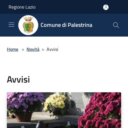
Salta al contenuto principale
Regione Lazio
Comune di Palestrina
Home
>
Novità
>
Avvisi
Avvisi