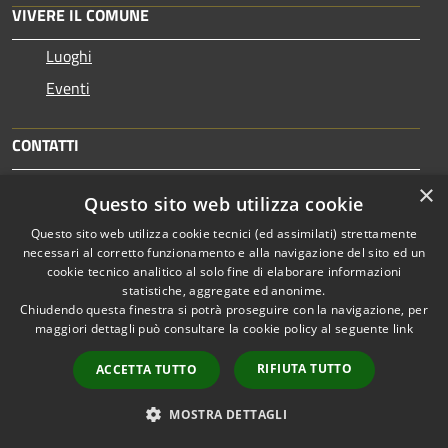
VIVERE IL COMUNE
Luoghi
Eventi
CONTATTI
×
Comune di Palestrina
Questo sito web utilizza cookie
Palazzo Verzetti, Via del Tempio, 1 - 00036 - Palestrina
Questo sito web utilizza cookie tecnici (ed assimilati) strettamente
Codice Fiscale: 01319240584
necessari al corretto funzionamento e alla navigazione del sito ed un
Partita IVA: 03577071008
cookie tecnico analitico al solo fine di elaborare informazioni
statistiche, aggregate ed anonime.
Chiudendo questa finestra si potrà proseguire con la navigazione, per
maggiori dettagli può consultare la cookie policy al seguente
link
PEC:
protocollo@comune.palestrina.legalmail.it
Centralino Unico: 06/953021
RIFIUTA TUTTO
ACCETTA TUTTO
MOSTRA DETTAGLI